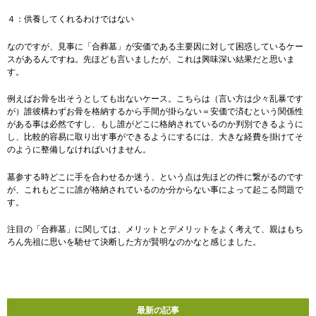
４：供養してくれるわけではない
なのですが、見事に「合葬墓」が安価である主要因に対して困惑しているケー
スがあるんですね。先ほども言いましたが、これは興味深い結果だと思いま
す。
例えばお骨を出そうとしても出ないケース。こちらは（言い方は少々乱暴です
が）誰彼構わずお骨を格納するから手間が掛らない＝安価で済むという関係性
がある事は必然ですし、もし誰がどこに格納されているのか判別できるように
し、比較的容易に取り出す事ができるようにするには、大きな経費を掛けてそ
のように整備しなければいけません。
墓参する時どこに手を合わせるか迷う、という点は先ほどの件に繋がるのです
が、これもどこに誰が格納されているのか分からない事によって起こる問題で
す。
注目の「合葬墓」に関しては、メリットとデメリットをよく考えて、親はもち
ろん先祖に思いを馳せて決断した方が賢明なのかなと感じました。
最新の記事