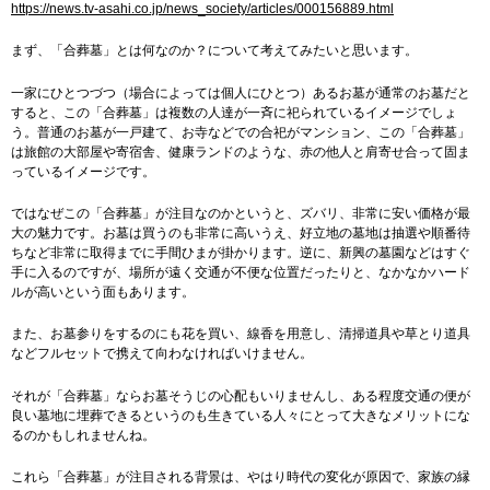
https://news.tv-asahi.co.jp/news_society/articles/000156889.html
まず、「合葬墓」とは何なのか？について考えてみたいと思います。
一家にひとつづつ（場合によっては個人にひとつ）あるお墓が通常のお墓だと
すると、この「合葬墓」は複数の人達が一斉に祀られているイメージでしょ
う。普通のお墓が一戸建て、お寺などでの合祀がマンション、この「合葬墓」
は旅館の大部屋や寄宿舎、健康ランドのような、赤の他人と肩寄せ合って固ま
っているイメージです。
ではなぜこの「合葬墓」が注目なのかというと、ズバリ、非常に安い価格が最
大の魅力です。お墓は買うのも非常に高いうえ、好立地の墓地は抽選や順番待
ちなど非常に取得までに手間ひまが掛かります。逆に、新興の墓園などはすぐ
手に入るのですが、場所が遠く交通が不便な位置だったりと、なかなかハード
ルが高いという面もあります。
また、お墓参りをするのにも花を買い、線香を用意し、清掃道具や草とり道具
などフルセットで携えて向わなければいけません。
それが「合葬墓」ならお墓そうじの心配もいりませんし、ある程度交通の便が
良い墓地に埋葬できるというのも生きている人々にとって大きなメリットにな
るのかもしれませんね。
これら「合葬墓」が注目される背景は、やはり時代の変化が原因で、家族の縁