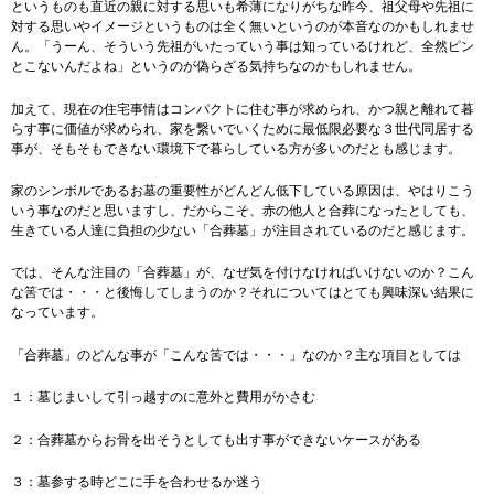
というものも直近の親に対する思いも希薄になりがちな昨今、祖父母や先祖に
対する思いやイメージというものは全く無いというのが本音なのかもしれませ
ん。「うーん、そういう先祖がいたっていう事は知っているけれど、全然ピン
とこないんだよね」というのが偽らざる気持ちなのかもしれません。
加えて、現在の住宅事情はコンパクトに住む事が求められ、かつ親と離れて暮
らす事に価値が求められ、家を繋いでいくために最低限必要な３世代同居する
事が、そもそもできない環境下で暮らしている方が多いのだとも感じます。
家のシンボルであるお墓の重要性がどんどん低下している原因は、やはりこう
いう事なのだと思いますし、だからこそ、赤の他人と合葬になったとしても、
生きている人達に負担の少ない「合葬墓」が注目されているのだと感じます。
では、そんな注目の「合葬墓」が、なぜ気を付けなければいけないのか？こん
な筈では・・・と後悔してしまうのか？それについてはとても興味深い結果に
なっています。
「合葬墓」のどんな事が「こんな筈では・・・」なのか？主な項目としては
１：墓じまいして引っ越すのに意外と費用がかさむ
２：合葬墓からお骨を出そうとしても出す事ができないケースがある
３：墓参する時どこに手を合わせるか迷う